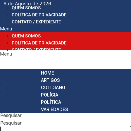
Ir
6 de Agosto de 2026
QUEM SOMOS
para
POLÍTICA DE PRIVACIDADE
o
CONTATO / EXPEDIENTE
conteúdo
Menu
QUEM SOMOS
POLÍTICA DE PRIVACIDADE
CONTATO / EXPEDIENTE
Menu
HOME
ARTIGOS
COTIDIANO
POLÍCIA
POLÍTICA
VARIEDADES
Pesquisar
Pesquisar