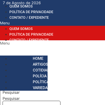
Ir
7 de Agosto de 2026
QUEM SOMOS
para
POLÍTICA DE PRIVACIDADE
o
CONTATO / EXPEDIENTE
conteúdo
Menu
QUEM SOMOS
POLÍTICA DE PRIVACIDADE
CONTATO / EXPEDIENTE
Menu
HOME
ARTIGOS
COTIDIANO
POLÍCIA
POLÍTICA
VARIEDADES
Pesquisar
Pesquisar