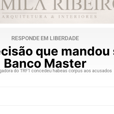
RESPONDE EM LIBERDADE
ecisão que mandou 
Banco Master
adora do TRF1 concedeu habeas corpus aos acusados