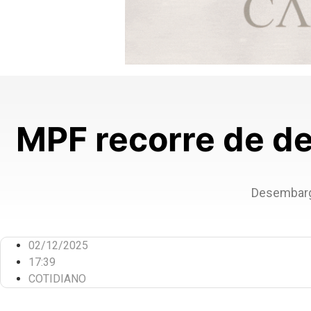
MPF recorre de d
Desembarg
02/12/2025
17:39
COTIDIANO