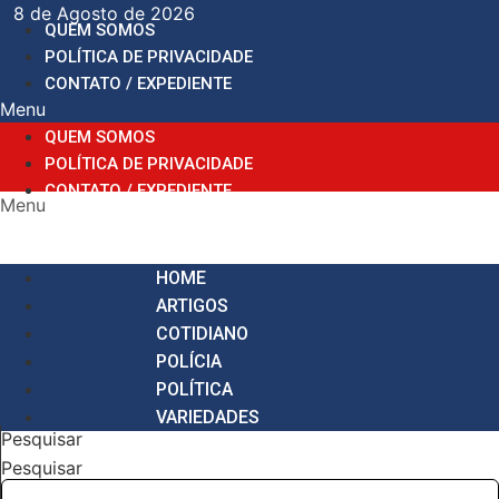
Ir
8 de Agosto de 2026
QUEM SOMOS
para
POLÍTICA DE PRIVACIDADE
o
CONTATO / EXPEDIENTE
conteúdo
Menu
QUEM SOMOS
POLÍTICA DE PRIVACIDADE
CONTATO / EXPEDIENTE
Menu
HOME
ARTIGOS
COTIDIANO
POLÍCIA
POLÍTICA
VARIEDADES
Pesquisar
Pesquisar