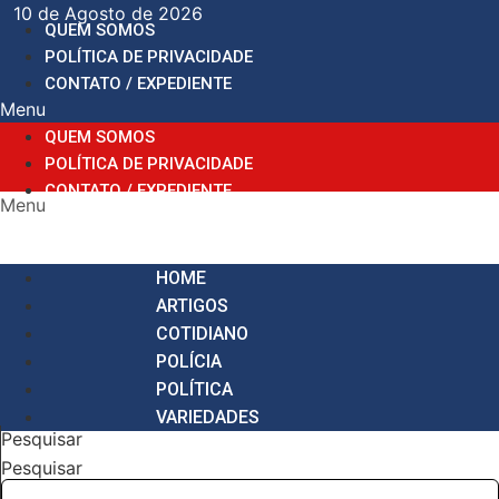
Ir
10 de Agosto de 2026
QUEM SOMOS
para
POLÍTICA DE PRIVACIDADE
o
CONTATO / EXPEDIENTE
conteúdo
Menu
QUEM SOMOS
POLÍTICA DE PRIVACIDADE
CONTATO / EXPEDIENTE
Menu
HOME
ARTIGOS
COTIDIANO
POLÍCIA
POLÍTICA
VARIEDADES
Pesquisar
Pesquisar