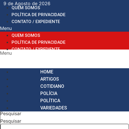
Ir
9 de Agosto de 2026
QUEM SOMOS
para
POLÍTICA DE PRIVACIDADE
o
CONTATO / EXPEDIENTE
conteúdo
Menu
QUEM SOMOS
POLÍTICA DE PRIVACIDADE
CONTATO / EXPEDIENTE
Menu
HOME
ARTIGOS
COTIDIANO
POLÍCIA
POLÍTICA
VARIEDADES
Pesquisar
Pesquisar