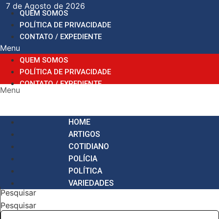
Ir
7 de Agosto de 2026
QUEM SOMOS
para
POLÍTICA DE PRIVACIDADE
o
CONTATO / EXPEDIENTE
conteúdo
Menu
QUEM SOMOS
POLÍTICA DE PRIVACIDADE
CONTATO / EXPEDIENTE
Menu
HOME
ARTIGOS
COTIDIANO
POLÍCIA
POLÍTICA
VARIEDADES
Pesquisar
Pesquisar