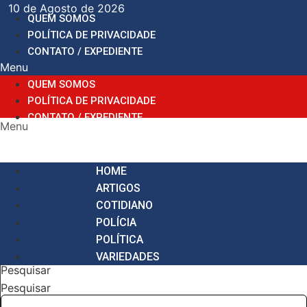
Ir
10 de Agosto de 2026
QUEM SOMOS
para
POLÍTICA DE PRIVACIDADE
o
CONTATO / EXPEDIENTE
conteúdo
Menu
QUEM SOMOS
POLÍTICA DE PRIVACIDADE
CONTATO / EXPEDIENTE
Menu
HOME
ARTIGOS
COTIDIANO
POLÍCIA
POLÍTICA
VARIEDADES
Pesquisar
Pesquisar