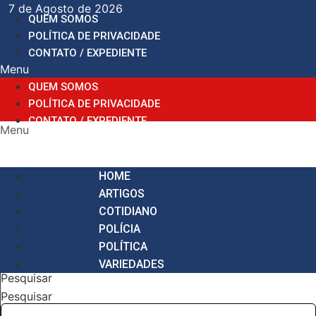
Ir
7 de Agosto de 2026
QUEM SOMOS
para
POLÍTICA DE PRIVACIDADE
o
CONTATO / EXPEDIENTE
conteúdo
Menu
QUEM SOMOS
POLÍTICA DE PRIVACIDADE
CONTATO / EXPEDIENTE
Menu
HOME
ARTIGOS
COTIDIANO
POLÍCIA
POLÍTICA
VARIEDADES
Pesquisar
Pesquisar