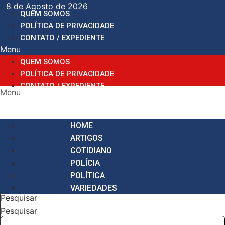
Ir
8 de Agosto de 2026
QUEM SOMOS
para
POLÍTICA DE PRIVACIDADE
o
CONTATO / EXPEDIENTE
conteúdo
Menu
QUEM SOMOS
POLÍTICA DE PRIVACIDADE
CONTATO / EXPEDIENTE
Menu
HOME
ARTIGOS
COTIDIANO
POLÍCIA
POLÍTICA
VARIEDADES
Pesquisar
Pesquisar