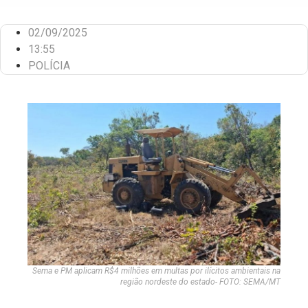
02/09/2025
13:55
POLÍCIA
Sema e PM aplicam R$4 milhões em multas por ilícitos ambientais na
região nordeste do estado- FOTO: SEMA/MT