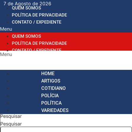
Ir
7 de Agosto de 2026
QUEM SOMOS
para
POLÍTICA DE PRIVACIDADE
o
CONTATO / EXPEDIENTE
conteúdo
Menu
QUEM SOMOS
POLÍTICA DE PRIVACIDADE
CONTATO / EXPEDIENTE
Menu
HOME
ARTIGOS
COTIDIANO
POLÍCIA
POLÍTICA
VARIEDADES
Pesquisar
Pesquisar