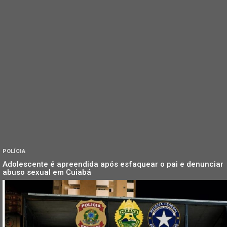
POLÍCIA
Adolescente é apreendida após esfaquear o pai e denunciar
abuso sexual em Cuiabá