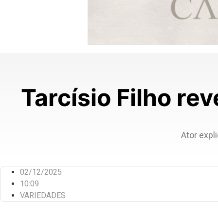
Tarcísio Filho re
Ator expl
02/12/2025
10:09
VARIEDADES