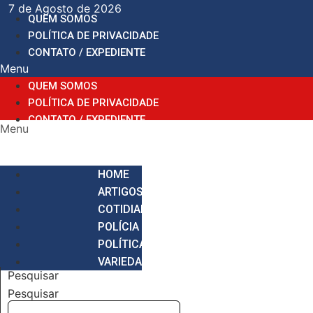
Ir
7 de Agosto de 2026
QUEM SOMOS
para
POLÍTICA DE PRIVACIDADE
o
CONTATO / EXPEDIENTE
conteúdo
Menu
QUEM SOMOS
POLÍTICA DE PRIVACIDADE
CONTATO / EXPEDIENTE
Menu
HOME
ARTIGOS
COTIDIANO
POLÍCIA
POLÍTICA
VARIEDADES
Pesquisar
Pesquisar