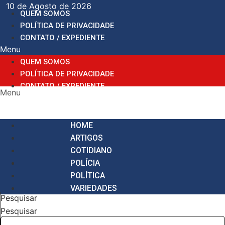
Ir
10 de Agosto de 2026
QUEM SOMOS
para
POLÍTICA DE PRIVACIDADE
o
CONTATO / EXPEDIENTE
conteúdo
Menu
QUEM SOMOS
POLÍTICA DE PRIVACIDADE
CONTATO / EXPEDIENTE
Menu
HOME
ARTIGOS
COTIDIANO
POLÍCIA
POLÍTICA
VARIEDADES
Pesquisar
Pesquisar