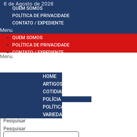
Ir
6 de Agosto de 2026
QUEM SOMOS
para
POLÍTICA DE PRIVACIDADE
o
CONTATO / EXPEDIENTE
conteúdo
Menu
QUEM SOMOS
POLÍTICA DE PRIVACIDADE
CONTATO / EXPEDIENTE
Menu
HOME
ARTIGOS
COTIDIANO
POLÍCIA
POLÍTICA
VARIEDADES
Pesquisar
Pesquisar