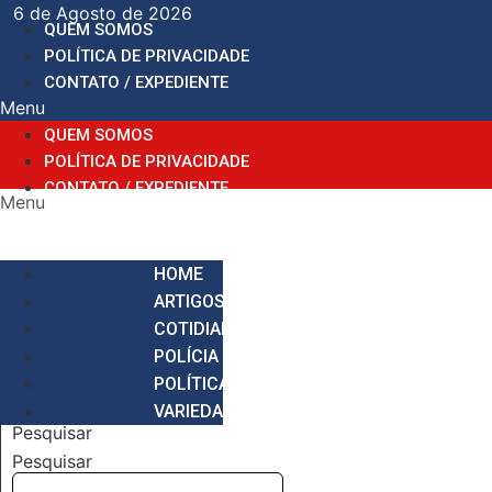
Ir
6 de Agosto de 2026
QUEM SOMOS
para
POLÍTICA DE PRIVACIDADE
o
CONTATO / EXPEDIENTE
conteúdo
Menu
QUEM SOMOS
POLÍTICA DE PRIVACIDADE
CONTATO / EXPEDIENTE
Menu
HOME
ARTIGOS
COTIDIANO
POLÍCIA
POLÍTICA
VARIEDADES
Pesquisar
Pesquisar