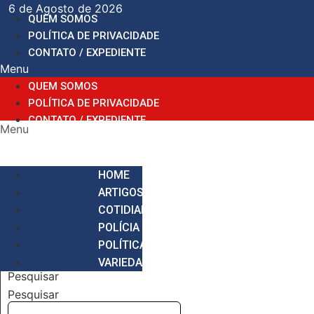
Ir
6 de Agosto de 2026
QUEM SOMOS
para
POLÍTICA DE PRIVACIDADE
o
CONTATO / EXPEDIENTE
conteúdo
Menu
QUEM SOMOS
POLÍTICA DE PRIVACIDADE
CONTATO / EXPEDIENTE
Menu
HOME
ARTIGOS
COTIDIANO
POLÍCIA
POLÍTICA
VARIEDADES
Pesquisar
Pesquisar