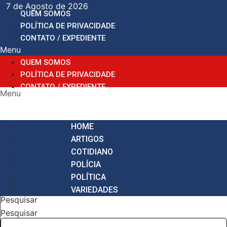
Ir
7 de Agosto de 2026
QUEM SOMOS
para
POLÍTICA DE PRIVACIDADE
o
CONTATO / EXPEDIENTE
conteúdo
Menu
QUEM SOMOS
POLÍTICA DE PRIVACIDADE
CONTATO / EXPEDIENTE
Menu
HOME
ARTIGOS
COTIDIANO
POLÍCIA
POLÍTICA
VARIEDADES
Pesquisar
Pesquisar