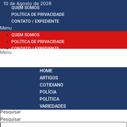
Ir
10 de Agosto de 2026
QUEM SOMOS
para
POLÍTICA DE PRIVACIDADE
o
CONTATO / EXPEDIENTE
conteúdo
Menu
QUEM SOMOS
POLÍTICA DE PRIVACIDADE
CONTATO / EXPEDIENTE
Menu
HOME
ARTIGOS
COTIDIANO
POLÍCIA
POLÍTICA
VARIEDADES
Pesquisar
Pesquisar