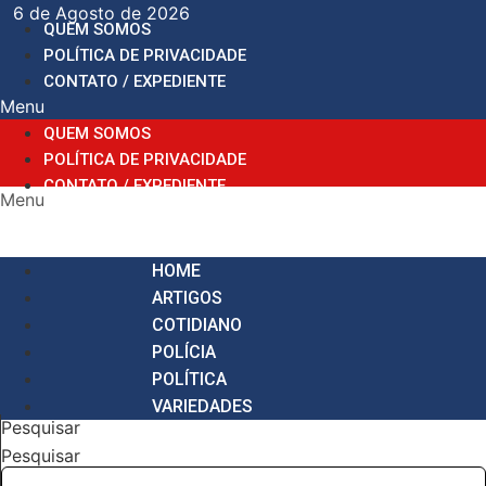
Ir
6 de Agosto de 2026
QUEM SOMOS
para
POLÍTICA DE PRIVACIDADE
o
CONTATO / EXPEDIENTE
conteúdo
Menu
QUEM SOMOS
POLÍTICA DE PRIVACIDADE
CONTATO / EXPEDIENTE
Menu
HOME
ARTIGOS
COTIDIANO
POLÍCIA
POLÍTICA
VARIEDADES
Pesquisar
Pesquisar