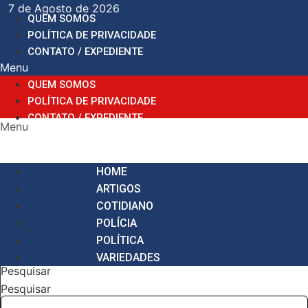
Ir
7 de Agosto de 2026
QUEM SOMOS
para
POLÍTICA DE PRIVACIDADE
o
CONTATO / EXPEDIENTE
conteúdo
Menu
QUEM SOMOS
POLÍTICA DE PRIVACIDADE
CONTATO / EXPEDIENTE
Menu
HOME
ARTIGOS
COTIDIANO
POLÍCIA
POLÍTICA
VARIEDADES
Pesquisar
Pesquisar