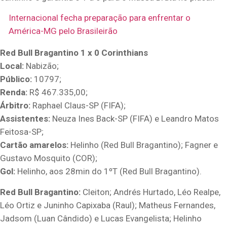
Internacional fecha preparação para enfrentar o
América-MG pelo Brasileirão
Red Bull Bragantino 1 x 0 Corinthians
Local:
Nabizão;
Público:
10797;
Renda:
R$ 467.335,00;
Árbitro:
Raphael Claus-SP (FIFA);
Assistentes:
Neuza Ines Back-SP (FIFA) e Leandro Matos
Feitosa-SP;
Cartão amarelos:
Helinho (Red Bull Bragantino); Fagner e
Gustavo Mosquito (COR);
Gol:
Helinho, aos 28min do 1ºT (Red Bull Bragantino).
Red Bull Bragantino:
Cleiton; Andrés Hurtado, Léo Realpe,
Léo Ortiz e Juninho Capixaba (Raul); Matheus Fernandes,
Jadsom (Luan Cândido) e Lucas Evangelista; Helinho