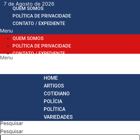
Ir
7 de Agosto de 2026
QUEM SOMOS
para
POLÍTICA DE PRIVACIDADE
o
CONTATO / EXPEDIENTE
conteúdo
Menu
QUEM SOMOS
POLÍTICA DE PRIVACIDADE
CONTATO / EXPEDIENTE
Menu
HOME
ARTIGOS
COTIDIANO
POLÍCIA
POLÍTICA
VARIEDADES
Pesquisar
Pesquisar