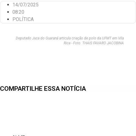
14/07/2025
08:20
POLÍTICA
Deputado Juca do Guaraná articula criação de polo da UFMT em Vila
Rica - Foto: THAIS FAVARO JACOBINA
COMPARTILHE ESSA NOTÍCIA