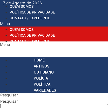
Ir
7 de Agosto de 2026
QUEM SOMOS
para
POLÍTICA DE PRIVACIDADE
o
CONTATO / EXPEDIENTE
conteúdo
Menu
QUEM SOMOS
POLÍTICA DE PRIVACIDADE
CONTATO / EXPEDIENTE
Menu
HOME
ARTIGOS
COTIDIANO
POLÍCIA
POLÍTICA
VARIEDADES
Pesquisar
Pesquisar