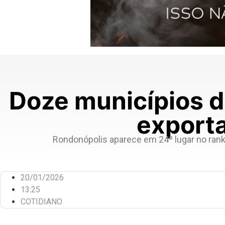
Doze municípios d
export
Rondonópolis aparece em 24º lugar no ranki
20/01/2026
13:25
COTIDIANO