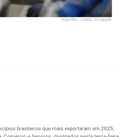
Frigorífico - Crédito: Divulgação
cípios brasileiros que mais exportaram em 2025,
, Comércio e Serviços, divulgados nesta terça-feira