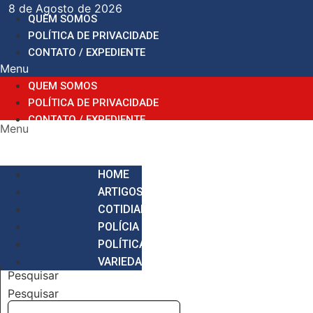
Ir
8 de Agosto de 2026
QUEM SOMOS
para
POLÍTICA DE PRIVACIDADE
o
CONTATO / EXPEDIENTE
conteúdo
Menu
QUEM SOMOS
POLÍTICA DE PRIVACIDADE
CONTATO / EXPEDIENTE
Menu
HOME
ARTIGOS
COTIDIANO
POLÍCIA
POLÍTICA
VARIEDADES
Pesquisar
Pesquisar