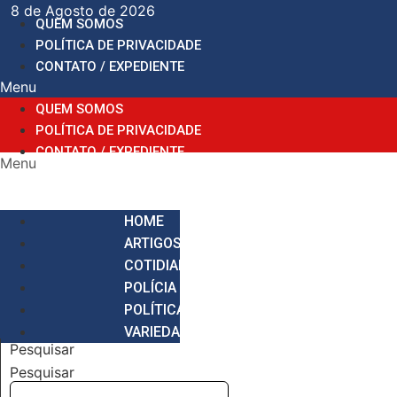
Ir
8 de Agosto de 2026
QUEM SOMOS
para
POLÍTICA DE PRIVACIDADE
o
CONTATO / EXPEDIENTE
conteúdo
Menu
QUEM SOMOS
POLÍTICA DE PRIVACIDADE
CONTATO / EXPEDIENTE
Menu
HOME
ARTIGOS
COTIDIANO
POLÍCIA
POLÍTICA
VARIEDADES
Pesquisar
Pesquisar