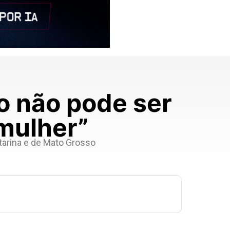
o não pode ser
mulher”
atarina e de Mato Grosso