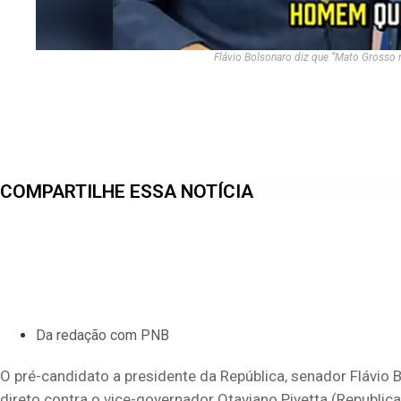
Flávio Bolsonaro diz que “Mato Grosso
COMPARTILHE ESSA NOTÍCIA
Da redação com PNB
O pré-candidato a presidente da República, senador Flávio
direto contra o vice-governador Otaviano Pivetta (Republic