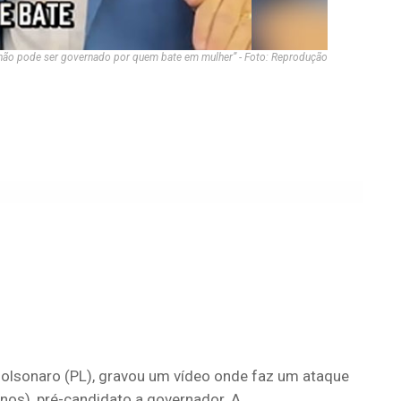
 não pode ser governado por quem bate em mulher” - Foto: Reprodução
 Bolsonaro (PL), gravou um vídeo onde faz um ataque
anos), pré-candidato a governador. A