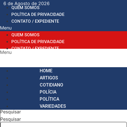
Ir
6 de Agosto de 2026
QUEM SOMOS
para
POLÍTICA DE PRIVACIDADE
o
CONTATO / EXPEDIENTE
conteúdo
Menu
QUEM SOMOS
POLÍTICA DE PRIVACIDADE
CONTATO / EXPEDIENTE
Menu
HOME
ARTIGOS
COTIDIANO
POLÍCIA
POLÍTICA
VARIEDADES
Pesquisar
Pesquisar