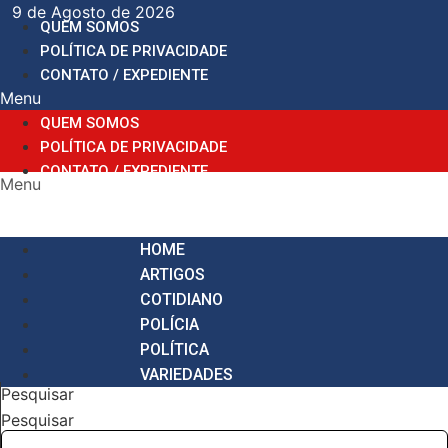
Ir
9 de Agosto de 2026
QUEM SOMOS
para
POLÍTICA DE PRIVACIDADE
o
CONTATO / EXPEDIENTE
conteúdo
Menu
QUEM SOMOS
POLÍTICA DE PRIVACIDADE
CONTATO / EXPEDIENTE
Menu
HOME
ARTIGOS
COTIDIANO
POLÍCIA
POLÍTICA
VARIEDADES
Pesquisar
Pesquisar