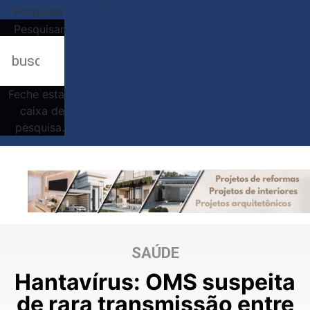
Pesquisar
Pesquisar
Feche esta
caixa de
pesquisa.
SAÚDE
Hantavírus: OMS suspeita
de rara transmissão entre