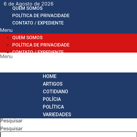
Ir
6 de Agosto de 2026
QUEM SOMOS
para
POLÍTICA DE PRIVACIDADE
o
CONTATO / EXPEDIENTE
conteúdo
Menu
QUEM SOMOS
POLÍTICA DE PRIVACIDADE
CONTATO / EXPEDIENTE
Menu
HOME
ARTIGOS
COTIDIANO
POLÍCIA
POLÍTICA
VARIEDADES
Pesquisar
Pesquisar