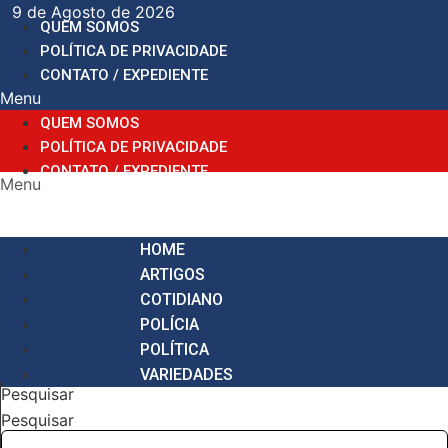
Ir
9 de Agosto de 2026
QUEM SOMOS
para
POLÍTICA DE PRIVACIDADE
o
CONTATO / EXPEDIENTE
conteúdo
Menu
QUEM SOMOS
POLÍTICA DE PRIVACIDADE
CONTATO / EXPEDIENTE
Menu
HOME
ARTIGOS
COTIDIANO
POLÍCIA
POLÍTICA
VARIEDADES
Pesquisar
Pesquisar