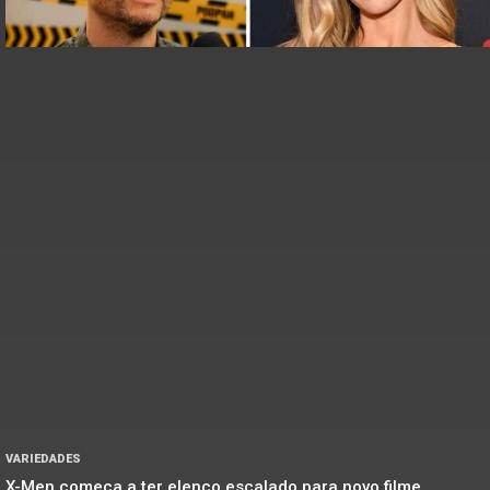
VARIEDADES
X-Men começa a ter elenco escalado para novo filme