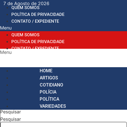
Ir
7 de Agosto de 2026
QUEM SOMOS
para
POLÍTICA DE PRIVACIDADE
o
CONTATO / EXPEDIENTE
conteúdo
Menu
QUEM SOMOS
POLÍTICA DE PRIVACIDADE
CONTATO / EXPEDIENTE
Menu
HOME
ARTIGOS
COTIDIANO
POLÍCIA
POLÍTICA
VARIEDADES
Pesquisar
Pesquisar