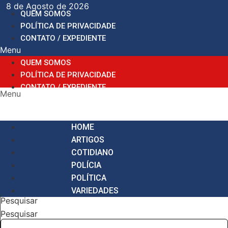
Ir
8 de Agosto de 2026
QUEM SOMOS
para
POLÍTICA DE PRIVACIDADE
o
CONTATO / EXPEDIENTE
conteúdo
Menu
QUEM SOMOS
POLÍTICA DE PRIVACIDADE
CONTATO / EXPEDIENTE
Menu
HOME
ARTIGOS
COTIDIANO
POLÍCIA
POLÍTICA
VARIEDADES
Pesquisar
Pesquisar