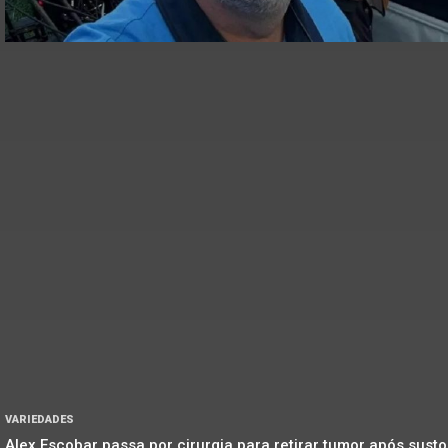
VARIEDADES
Alex Escobar passa por cirurgia para retirar tumor após susto