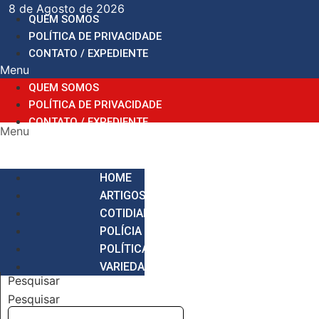
Ir
8 de Agosto de 2026
QUEM SOMOS
para
POLÍTICA DE PRIVACIDADE
o
CONTATO / EXPEDIENTE
conteúdo
Menu
QUEM SOMOS
POLÍTICA DE PRIVACIDADE
CONTATO / EXPEDIENTE
Menu
HOME
ARTIGOS
COTIDIANO
POLÍCIA
POLÍTICA
VARIEDADES
Pesquisar
Pesquisar