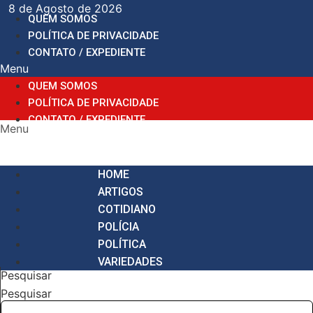
Ir
8 de Agosto de 2026
QUEM SOMOS
para
POLÍTICA DE PRIVACIDADE
o
CONTATO / EXPEDIENTE
conteúdo
Menu
QUEM SOMOS
POLÍTICA DE PRIVACIDADE
CONTATO / EXPEDIENTE
Menu
HOME
ARTIGOS
COTIDIANO
POLÍCIA
POLÍTICA
VARIEDADES
Pesquisar
Pesquisar