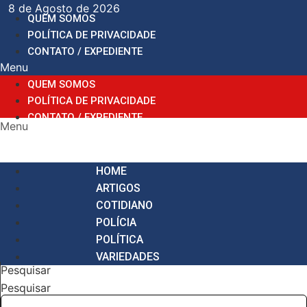
Ir
8 de Agosto de 2026
QUEM SOMOS
para
POLÍTICA DE PRIVACIDADE
o
CONTATO / EXPEDIENTE
conteúdo
Menu
QUEM SOMOS
POLÍTICA DE PRIVACIDADE
CONTATO / EXPEDIENTE
Menu
HOME
ARTIGOS
COTIDIANO
POLÍCIA
POLÍTICA
VARIEDADES
Pesquisar
Pesquisar