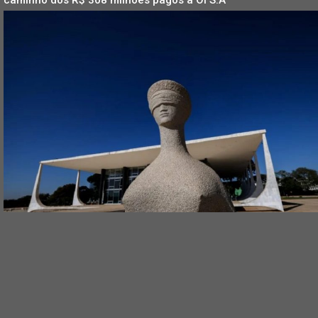
caminho dos R$ 308 milhões pagos à Oi S.A