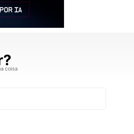
r?
a coisa