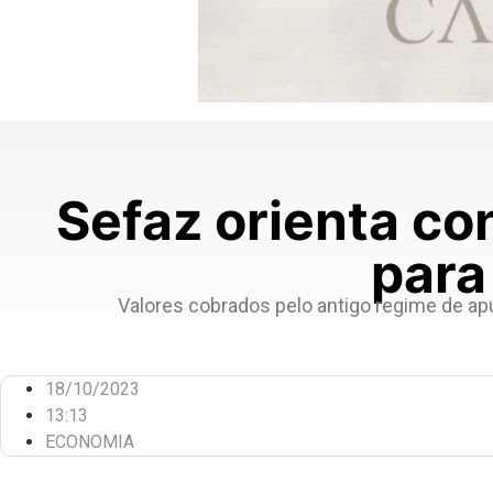
Sefaz orienta co
para
Valores cobrados pelo antigo regime de a
18/10/2023
13:13
ECONOMIA