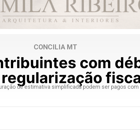
CONCILIA MT
ntribuintes com dé
 regularização fisca
puração de estimativa simplificada podem ser pagos com