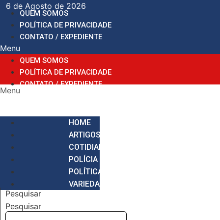
Ir
6 de Agosto de 2026
QUEM SOMOS
para
POLÍTICA DE PRIVACIDADE
o
CONTATO / EXPEDIENTE
conteúdo
Menu
QUEM SOMOS
POLÍTICA DE PRIVACIDADE
CONTATO / EXPEDIENTE
Menu
HOME
ARTIGOS
COTIDIANO
POLÍCIA
POLÍTICA
VARIEDADES
Pesquisar
Pesquisar