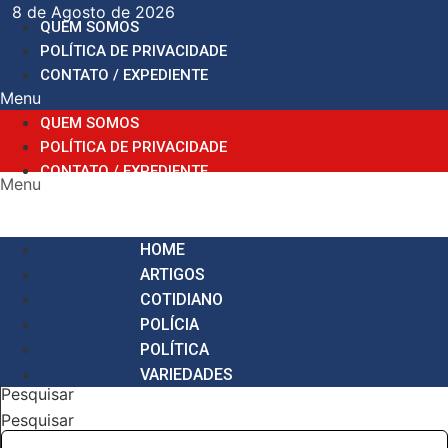
Ir
8 de Agosto de 2026
QUEM SOMOS
para
POLÍTICA DE PRIVACIDADE
o
CONTATO / EXPEDIENTE
conteúdo
Menu
QUEM SOMOS
POLÍTICA DE PRIVACIDADE
CONTATO / EXPEDIENTE
Menu
HOME
ARTIGOS
COTIDIANO
POLÍCIA
POLÍTICA
VARIEDADES
Pesquisar
Pesquisar