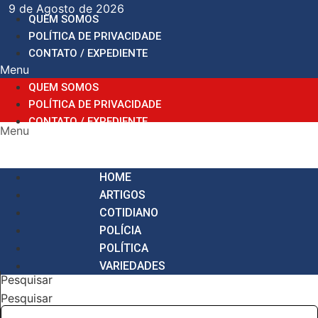
Ir
9 de Agosto de 2026
QUEM SOMOS
para
POLÍTICA DE PRIVACIDADE
o
CONTATO / EXPEDIENTE
conteúdo
Menu
QUEM SOMOS
POLÍTICA DE PRIVACIDADE
CONTATO / EXPEDIENTE
Menu
HOME
ARTIGOS
COTIDIANO
POLÍCIA
POLÍTICA
VARIEDADES
Pesquisar
Pesquisar