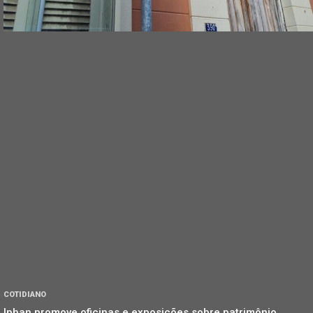
COTIDIANO
Iphan promove oficinas e exposições sobre patrimônio