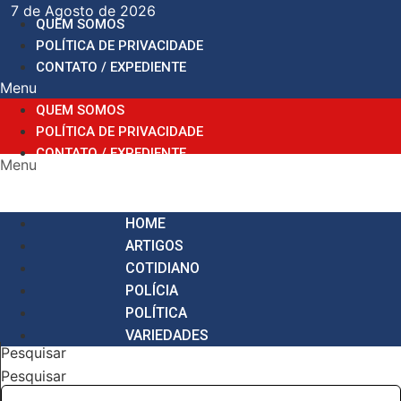
Ir
7 de Agosto de 2026
QUEM SOMOS
para
POLÍTICA DE PRIVACIDADE
o
CONTATO / EXPEDIENTE
conteúdo
Menu
QUEM SOMOS
POLÍTICA DE PRIVACIDADE
CONTATO / EXPEDIENTE
Menu
HOME
ARTIGOS
COTIDIANO
POLÍCIA
POLÍTICA
VARIEDADES
Pesquisar
Pesquisar