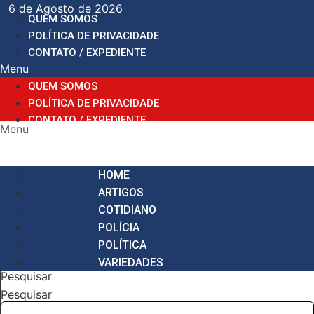
Ir
6 de Agosto de 2026
QUEM SOMOS
para
POLÍTICA DE PRIVACIDADE
o
CONTATO / EXPEDIENTE
conteúdo
Menu
QUEM SOMOS
POLÍTICA DE PRIVACIDADE
CONTATO / EXPEDIENTE
Menu
HOME
ARTIGOS
COTIDIANO
POLÍCIA
POLÍTICA
VARIEDADES
Pesquisar
Pesquisar