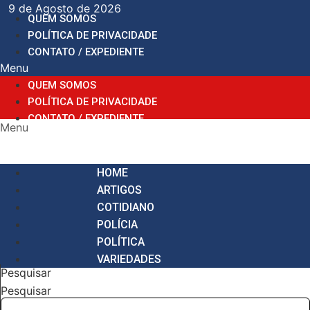
Ir
9 de Agosto de 2026
QUEM SOMOS
para
POLÍTICA DE PRIVACIDADE
o
CONTATO / EXPEDIENTE
conteúdo
Menu
QUEM SOMOS
POLÍTICA DE PRIVACIDADE
CONTATO / EXPEDIENTE
Menu
HOME
ARTIGOS
COTIDIANO
POLÍCIA
POLÍTICA
VARIEDADES
Pesquisar
Pesquisar