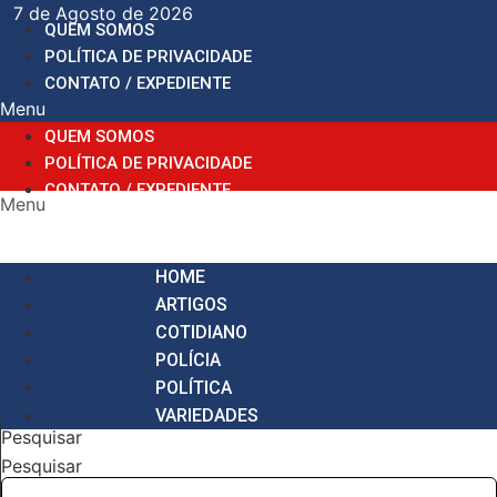
Ir
7 de Agosto de 2026
QUEM SOMOS
para
POLÍTICA DE PRIVACIDADE
o
CONTATO / EXPEDIENTE
conteúdo
Menu
QUEM SOMOS
POLÍTICA DE PRIVACIDADE
CONTATO / EXPEDIENTE
Menu
HOME
ARTIGOS
COTIDIANO
POLÍCIA
POLÍTICA
VARIEDADES
Pesquisar
Pesquisar