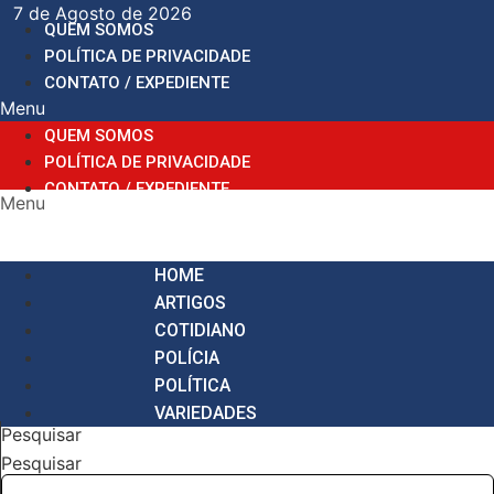
Ir
7 de Agosto de 2026
QUEM SOMOS
para
POLÍTICA DE PRIVACIDADE
o
CONTATO / EXPEDIENTE
conteúdo
Menu
QUEM SOMOS
POLÍTICA DE PRIVACIDADE
CONTATO / EXPEDIENTE
Menu
HOME
ARTIGOS
COTIDIANO
POLÍCIA
POLÍTICA
VARIEDADES
Pesquisar
Pesquisar