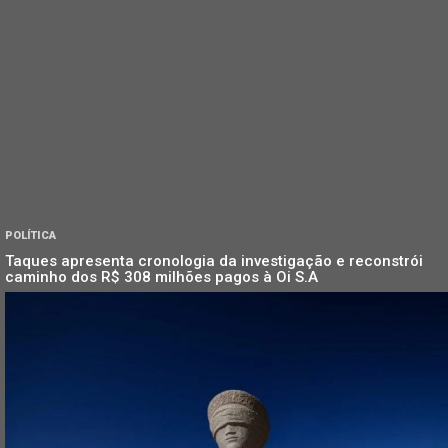
POLÍTICA
Taques apresenta cronologia da investigação e reconstrói
caminho dos R$ 308 milhões pagos à Oi S.A