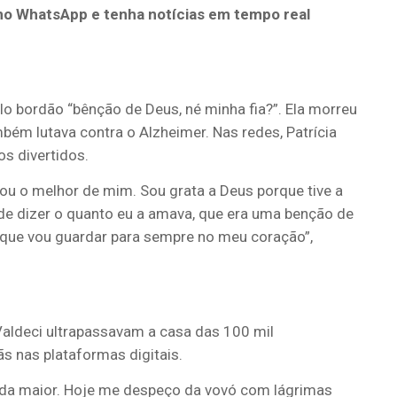
no WhatsApp e tenha notícias em tempo real
lo bordão “bênção de Deus, né minha fia?”. Ela morreu
bém lutava contra o Alzheimer. Nas redes, Patrícia
os divertidos.
u o melhor de mim. Sou grata a Deus porque tive a
 de dizer o quanto eu a amava, que era uma benção de
 que vou guardar para sempre no meu coração”,
Valdeci ultrapassavam a casa das 100 mil
ãs nas plataformas digitais.
nda maior. Hoje me despeço da vovó com lágrimas