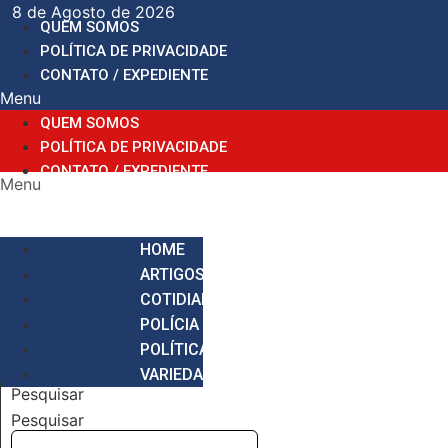
Ir
8 de Agosto de 2026
QUEM SOMOS
para
POLÍTICA DE PRIVACIDADE
o
CONTATO / EXPEDIENTE
conteúdo
Menu
QUEM SOMOS
POLÍTICA DE PRIVACIDADE
CONTATO / EXPEDIENTE
Menu
HOME
ARTIGOS
COTIDIANO
POLÍCIA
POLÍTICA
VARIEDADES
Pesquisar
Pesquisar