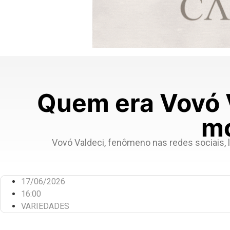
Quem era Vovó 
mo
Vovó Valdeci, fenômeno nas redes sociais, lu
17/06/2026
16:00
VARIEDADES