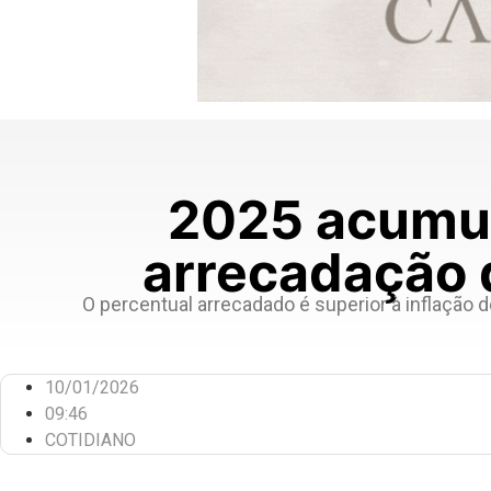
2025 acumul
arrecadação 
O percentual arrecadado é superior à inflação
10/01/2026
09:46
COTIDIANO