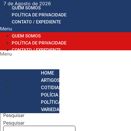
Ir
7 de Agosto de 2026
QUEM SOMOS
para
POLÍTICA DE PRIVACIDADE
o
CONTATO / EXPEDIENTE
conteúdo
Menu
QUEM SOMOS
POLÍTICA DE PRIVACIDADE
CONTATO / EXPEDIENTE
Menu
HOME
ARTIGOS
COTIDIANO
POLÍCIA
POLÍTICA
VARIEDADES
Pesquisar
Pesquisar