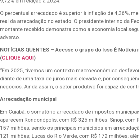
9,72% em relação a 2024.
O percentual arrecadado é superior à inflação de 4,26%, m
real da arrecadação no estado. O presidente interino da 
montante recebido demonstra como a economia local segu
adverso.
NOTÍCIAS QUENTES – Acesse o grupo do Isso É Notícia 
(
CLIQUE AQUI
)
“Em 2025, tivemos um contexto macroeconômico desfavoráv
diante de uma taxa de juros mais elevada e, por consequênc
negócios. Ainda assim, o setor produtivo foi capaz de cont
Arrecadação municipal
Em Cuiabá, o somatório arrecadado de impostos municipais
aparecem Rondonópolis, com R$ 325 milhões; Sinop, com R
157 milhões, sendo os principais municípios em arrecadaçã
121 milhões; Lucas do Rio Verde, com R$ 172 milhões; alé