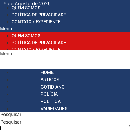
Ir
6 de Agosto de 2026
QUEM SOMOS
para
POLÍTICA DE PRIVACIDADE
o
CONTATO / EXPEDIENTE
conteúdo
Menu
QUEM SOMOS
POLÍTICA DE PRIVACIDADE
CONTATO / EXPEDIENTE
Menu
HOME
ARTIGOS
COTIDIANO
POLÍCIA
POLÍTICA
VARIEDADES
Pesquisar
Pesquisar