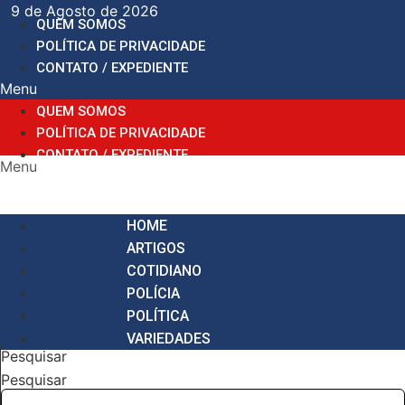
Ir
9 de Agosto de 2026
QUEM SOMOS
para
POLÍTICA DE PRIVACIDADE
o
CONTATO / EXPEDIENTE
conteúdo
Menu
QUEM SOMOS
POLÍTICA DE PRIVACIDADE
CONTATO / EXPEDIENTE
Menu
HOME
ARTIGOS
COTIDIANO
POLÍCIA
POLÍTICA
VARIEDADES
Pesquisar
Pesquisar