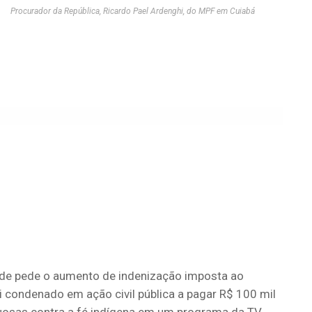
Procurador da República, Ricardo Pael Ardenghi, do MPF em Cuiabá
nde pede o aumento de indenização imposta ao
 condenado em ação civil pública a pagar R$ 100 mil
uosas contra a fé indígena em um programa da TV