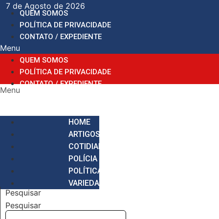
Ir
7 de Agosto de 2026
QUEM SOMOS
para
POLÍTICA DE PRIVACIDADE
o
CONTATO / EXPEDIENTE
conteúdo
Menu
QUEM SOMOS
POLÍTICA DE PRIVACIDADE
CONTATO / EXPEDIENTE
Menu
HOME
ARTIGOS
COTIDIANO
POLÍCIA
POLÍTICA
VARIEDADES
Pesquisar
Pesquisar