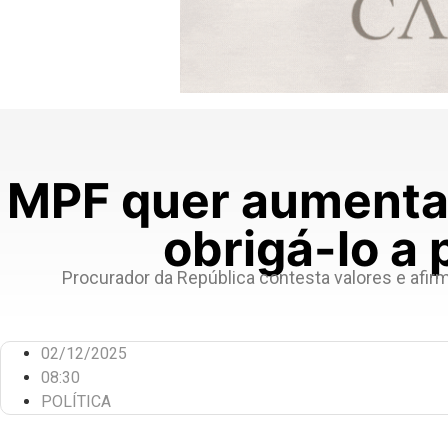
MPF quer aumenta
obrigá-lo a 
Procurador da República contesta valores e afir
02/12/2025
08:30
POLÍTICA