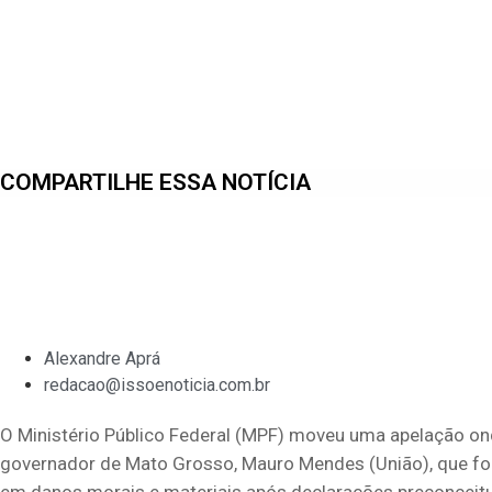
COMPARTILHE ESSA NOTÍCIA
Alexandre Aprá
redacao@issoenoticia.com.br
O Ministério Público Federal (MPF) moveu uma apelação o
governador de Mato Grosso, Mauro Mendes (União), que foi
em danos morais e materiais após declarações preconceit