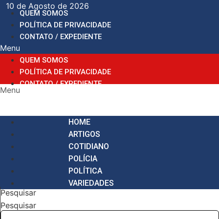
Ir
10 de Agosto de 2026
QUEM SOMOS
para
POLÍTICA DE PRIVACIDADE
o
CONTATO / EXPEDIENTE
conteúdo
Menu
QUEM SOMOS
POLÍTICA DE PRIVACIDADE
CONTATO / EXPEDIENTE
Menu
HOME
ARTIGOS
COTIDIANO
POLÍCIA
POLÍTICA
VARIEDADES
Pesquisar
Pesquisar