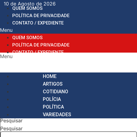
Ir
10 de Agosto de 2026
QUEM SOMOS
para
POLÍTICA DE PRIVACIDADE
o
CONTATO / EXPEDIENTE
conteúdo
Menu
QUEM SOMOS
POLÍTICA DE PRIVACIDADE
CONTATO / EXPEDIENTE
Menu
HOME
ARTIGOS
COTIDIANO
POLÍCIA
POLÍTICA
VARIEDADES
Pesquisar
Pesquisar