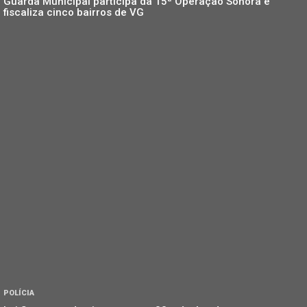
Guarda Municipal participa da 15ª Operação Sonora e
fiscaliza cinco bairros de VG
POLÍCIA