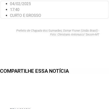
04/02/2025
17:40
CURTO E GROSSO
Prefeito de Chapada dos Guimarães, Osmar Froner (União Brasil) -
Foto: Christiano Antonucci/ Secom-MT
COMPARTILHE ESSA NOTÍCIA