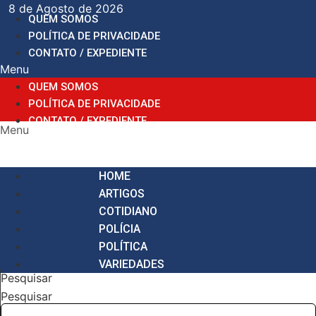
Ir
8 de Agosto de 2026
QUEM SOMOS
para
POLÍTICA DE PRIVACIDADE
o
CONTATO / EXPEDIENTE
conteúdo
Menu
QUEM SOMOS
POLÍTICA DE PRIVACIDADE
CONTATO / EXPEDIENTE
Menu
HOME
ARTIGOS
COTIDIANO
POLÍCIA
POLÍTICA
VARIEDADES
Pesquisar
Pesquisar