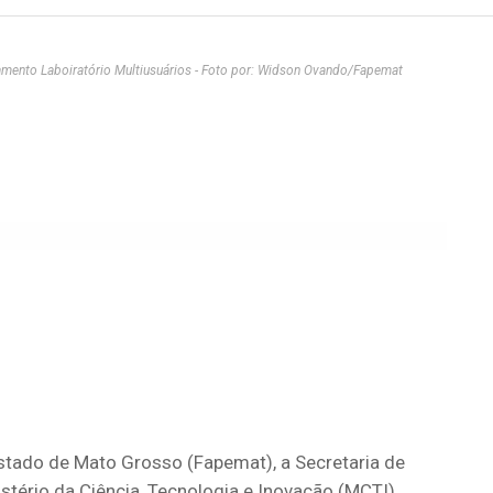
ento Laboiratório Multiusuários - Foto por: Widson Ovando/Fapemat
tado de Mato Grosso (Fapemat), a Secretaria de
istério da Ciência, Tecnologia e Inovação (MCTI)