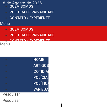
Ir
8 de Agosto de 2026
QUEM SOMOS
para
POLÍTICA DE PRIVACIDADE
o
CONTATO / EXPEDIENTE
conteúdo
Menu
QUEM SOMOS
POLÍTICA DE PRIVACIDADE
CONTATO / EXPEDIENTE
Menu
HOME
ARTIGOS
COTIDIANO
POLÍCIA
POLÍTICA
VARIEDADES
Pesquisar
Pesquisar